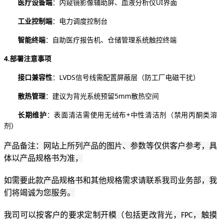
医疗设备端
：内窥镜影像辅助屏、血液分析仪
UI界面
工业控制端
：电力调度控制台
智能终端
：自助医疗报告机、仓储管理系统触控终端
4.
部署注意事项
接口兼容性
：
LVDS信号线需配置屏蔽层（防工厂电磁干扰）
散热管理
：建议为背光系统预留
5mm散热空间
长期维护
：表面清洁需使用无绒布
+中性清洁剂（禁用丙酮类溶
剂）
产品备注：网站上所列产品的图片、参数等仅供客户参考，具
体以产品规格书为准，
如需要此款产品规格书和其他规格需求请联系我司业务部，我
们将竭诚为您服务。
我司可以按客户的要求定制开模（包括更改背光，
，触摸
FPC