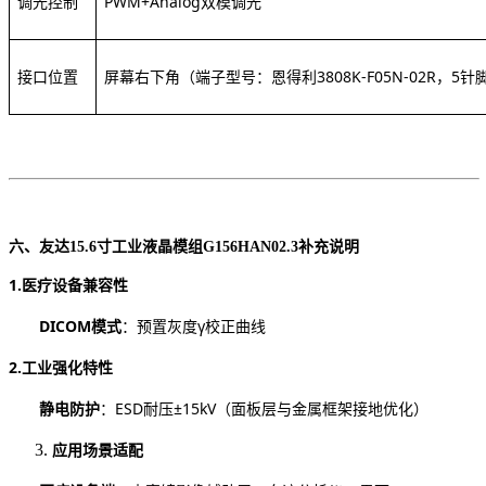
调光控制
PWM+Analog双模调光
接口位置
屏幕右下角（端子型号：恩得利
3808K-F05N-02R
六、
友达
15.6寸工业液晶模组G156HAN02.3
补充说明
1.
医疗设备兼容性
DICOM模式
：预置灰度
γ校正曲线
2.
工业强化特性
静电防护
：
ESD耐压±15kV（面板层与金属框架接地优化）
应用场景适配