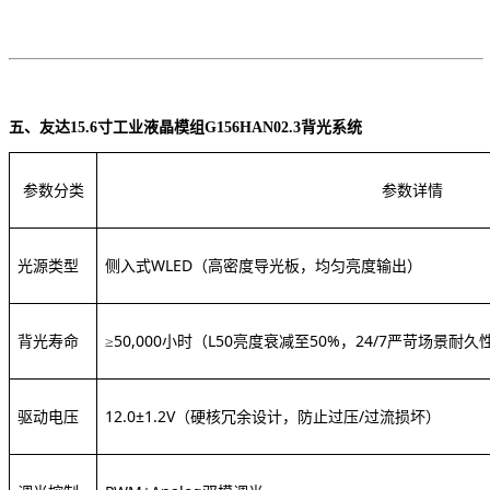
五、
友达
15.6寸工业液晶模组G156HAN02.3
背光系统
参数分类
参数详情
光源类型
侧入式
WLED
（高密度导光板，均匀亮度输出）
背光寿命
≥50,000小时
（
L50亮度衰减至50%，24/7严苛场景耐久
驱动电压
12.0±1.2V（硬核冗余设计，防止过压/过流损坏）