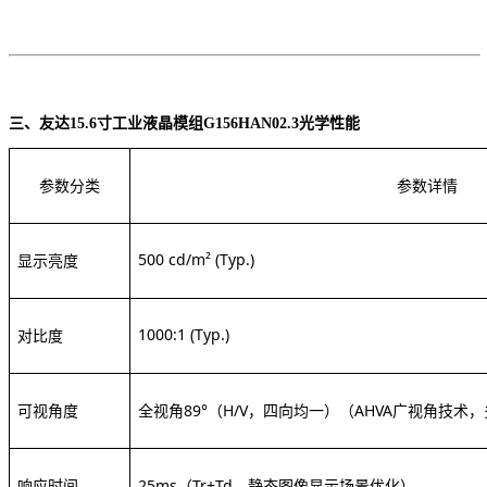
三、
友达
15.6寸工业液晶模组G156HAN02.3
光学性能
参数分类
参数详情
500 cd/m² (Typ.)
显示亮度
1000:1 (Typ.)
对比度
可视角度
全视角
89°（H/V，四向均一）
（
AHVA广视角技术
响应时间
25ms（Tr+Td，静态图像显示场景优化）