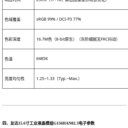
sRGB 99% / DCI-P3 77%
色域覆盖
色彩深度
16.7M色（8-bit原生）
（灰阶细腻无
FRC抖动）
6485K
色温
亮度均匀性
1.25~1.33（Typ.~Max.）
四、
友达
15.6寸工业液晶模组G156HAN02.3
电子参数