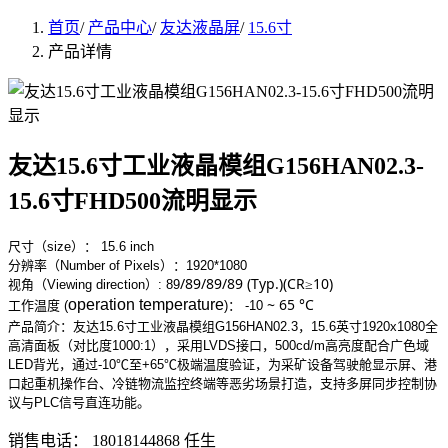
首页
/
产品中心
/
友达液晶屏
/
15.6寸
产品详情
友达15.6寸工业液晶模组G156HAN02.3-
15.6寸FHD500流明显示
尺寸（size）： 15.6 inch
分辨率（Number of Pixels）：1920*1080
/89/89/89 (Typ.)(CR≥10)
视角（Viewing direction）:
89
~ 65 °C
operation temperature
工作
温度 (
)
：
-10
产品简介：友达15.6寸工业液晶模组G156HAN02.3，15.6英寸1920x1080全
高清面板（对比度1000:1），采用LVDS接口，500cd/m高亮度配合广色域
LED背光，通过-10℃至+65℃极端温度验证，为采矿设备驾驶舱显示屏、港
口起重机操作台、冷链物流监控终端等恶劣场景打造，支持多屏同步控制协
议与PLC信号直连功能。
销售电话：
18018144868 任生