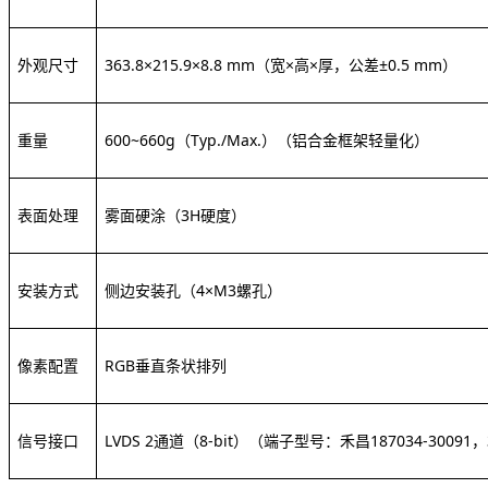
外观尺寸
363.8×215.9×8.8 mm
（宽
×高×厚，公差±0.5 mm）
重量
600~660g（Typ./Max.）
（铝合金框架轻量化）
表面处理
雾面硬涂（
3H硬度）
安装方式
侧边安装孔（
4×M3螺孔）
像素配置
RGB垂直条状排列
信号接口
LVDS 2通道（8-bit）
（端子型号：禾昌
187034-3009