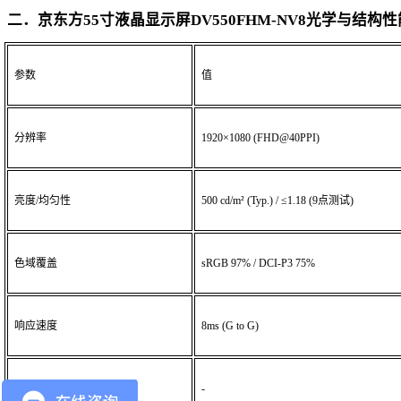
二．京东方
55寸液晶显示屏DV550FHM-NV8
光学与结构性
参数
值
分辨率
1920×1080 (FHD@40PPI)
亮度
/均匀性
500 cd/m² (Typ.) / ≤1.18 (9点测试)
色域覆盖
sRGB 97%
/ DCI-P3 75%
响应速度
8ms (G to G)
物理结构
-