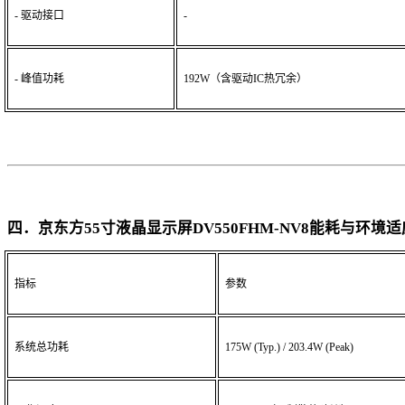
- 驱动接口
-
- 峰值功耗
192W（含驱动IC热冗余）
四．京东方
55寸液晶显示屏DV550FHM-NV8
能耗与环境适
指标
参数
系统总功耗
175W (Typ.) / 203.4W (Peak)