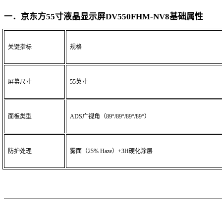
一．京东方
55寸液晶显示屏DV550FHM-NV8
基础属性
关键指标
规格
屏幕尺寸
55英寸
面板类型
ADS广视角（89°/89°/89°/89°）
防护处理
雾面（
25% Haze）+3H硬化涂层