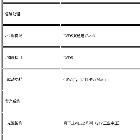
信号处理
- 传输协议
LVDS双通道 (8-bit)
- 物理接口
LVDS
- 驱动功耗
6.8W (Typ.) / 11.4W (Max.)
背光系统
- 光源架构
直下式
WLED阵列
（
24V工业电压）