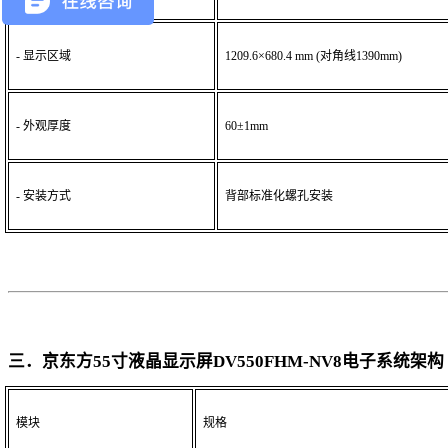
- 显示区域
1209.6×680.4 mm (对角线1390mm)
- 外观厚度
60±1mm
- 安装方式
背部标准化螺孔安装
三．京东方
55寸液晶显示屏DV550FHM-NV8
电子系统架构
模块
规格