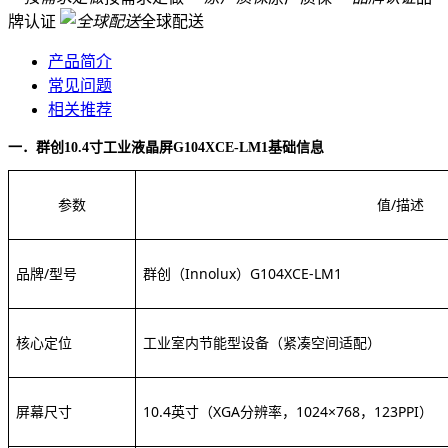
牌认证
全球配送
产品简介
常见问题
相关推荐
一．群创
10.4寸工业液晶屏G104XCE-LM1
基础信息
参数
值
/描述
品牌
/型号
群创（
Innolux）
G104XCE-LM1
核心定位
工业室内节能型设备
（紧凑空间适配）
屏幕尺寸
10.4英寸
（
XGA分辨率，1024×768，123PPI）