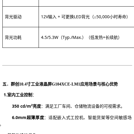
背光驱动
12V输入 + 可更换LED背光
（
≥50,000小时寿命）
背光功耗
4.5/5.3W（Typ./Max.）
（低发热
+长续航）
五．群创
10.4寸工业液晶屏G104XCE-LM1
应用场景与核心优势
1.
室内工业控制
：
350 cd/m²亮度
：满足工厂车间、仓储物流设备的可视需求。
6.0mm超薄厚度
：适配嵌入式工控机、智能货架等空间敏感场
。