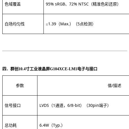
色域覆盖
95% sRGB、72% NTSC
（精准色彩还原）
白场均匀性
≤1.39（Max.）（5点检测）
四．群创
10.4寸工业液晶屏G104XCE-LM1
电子与接口
参数
值
/描述
信号接口
LVDS（1通道，6/8-bit）
（
30pin端子）
总功耗
6.4W（Typ.）