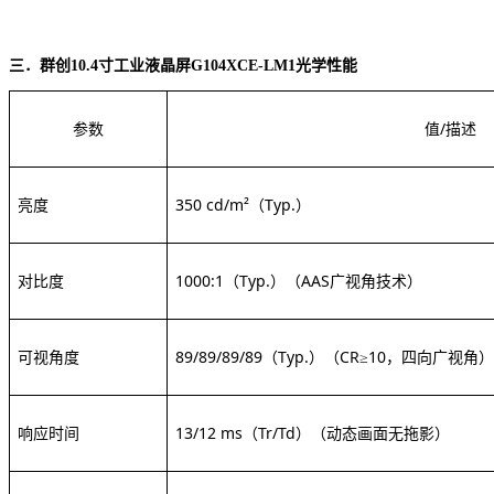
三．群创
10.4寸工业液晶屏G104XCE-LM1
光学性能
参数
值
/描述
亮度
350 cd/m²（Typ.）
对比度
1000:1（Typ.）
（
AAS广视角技术）
可视角度
89/89/89/89（Typ.）
（
CR≥10，四向广视角）
响应时间
13/12 ms（Tr/Td）
（动态画面无拖影）