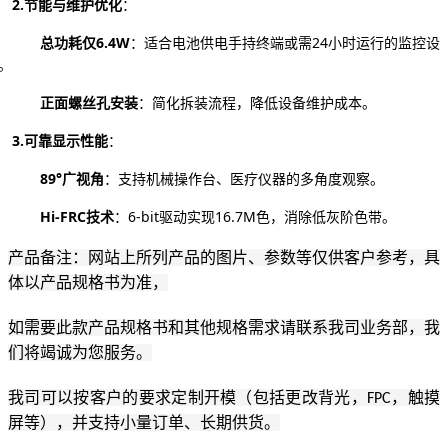
2.
节能与维护优化
：
总功耗仅
6.4W
：适合电池供电手持终端或需
24小时运行的监控设
。
正面螺丝孔安装
：简化拆装流程，降低设备维护成本。
3.
可靠显示性能
：
89°广视角
：支持机械操作台、医疗仪器的多角度观察。
Hi-FRC技术
：
6-bit驱动实现16.7M色，消除低灰阶色带。
产品备注：网站上所列产品的图片、参数等仅供客户参考，具
体以产品规格书为准，
如需要此款产品规格书和其他规格需求请联系我司业务部，我
们将竭诚为您服务。
我司可以按客户的要求定制开模（包括更改背光，
，触摸
FPC
屏等），并支持小量订单、长期供货。