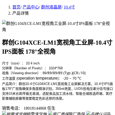
首页
/
产品中心
/
群创液晶屏
/
10.4寸
产品详情
群创G104XCE-LM1宽视角工业屏-10.4寸
IPS面板 178°全视角
尺寸（size）： 10.4 inch
分辨率（Number of Pixels）： 1024*768
/89/89/89 (Typ.)(CR≥10)
视角（Viewing direction）:
89
-20 ~ 70 °C
operation temperature
工作
温度 (
)
：
产品简介：群创10.4寸G104XCE-LM1宽视角工业屏解决方案，10.4寸IPS面
板178°广视角确保多角度精准识别，350nit亮度，LVDS低电压差分信号接口
支持15米长距传输无衰减，适配食品加工流水线、智能仓储拣选终端、医疗
影像辅助屏幕等需要稳定色彩还原的场景。
销售电话：
18018144868 任生
按需求定做
原厂质保
品