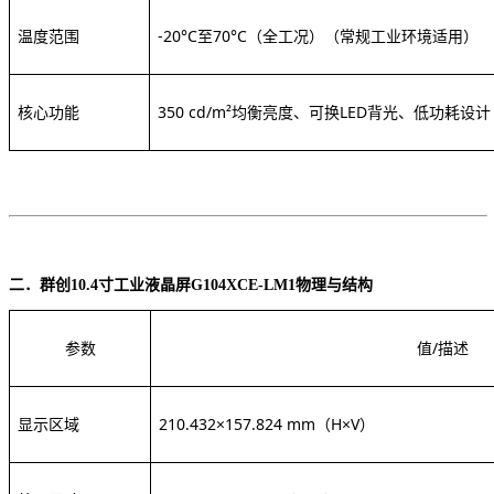
温度范围
-20°C至70°C（全工况）
（常规工业环境适用）
核心功能
350 cd/m²均衡亮度
、可换
LED背光、低功耗设计
二．群创
10.4寸工业液晶屏G104XCE-LM1
物理与结构
参数
值
/描述
显示区域
210.432×157.824 mm（H×V）