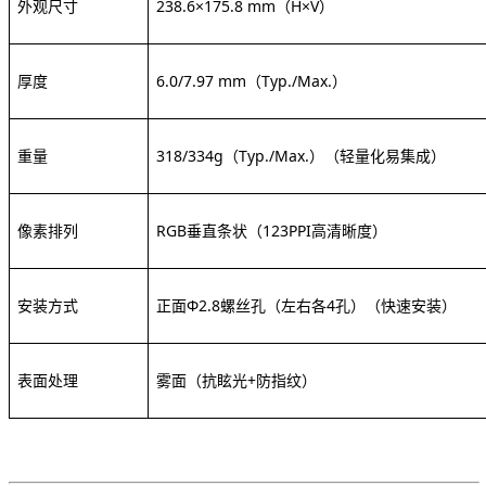
外观尺寸
238.6×175.8 mm（H×V）
厚度
6.0/7.97 mm（Typ./Max.）
重量
318/334g（Typ./Max.）
（轻量化易集成）
像素排列
RGB垂直条状
（
123PPI高清晰度）
安装方式
正面
Φ2.8螺丝孔（左右各4孔）
（快速安装）
表面处理
雾面（抗眩光
+防指纹）