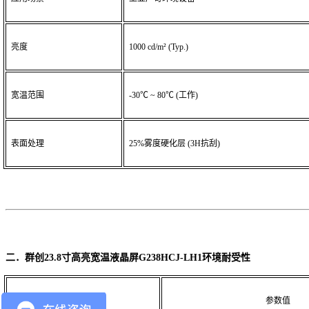
亮度
1000 cd/m²
(Typ.)
宽温范围
-30℃ ~ 80℃
(工作)
表面处理
25%雾度硬化层
(3H抗刮)
二．群创
23.8寸高亮宽温液晶屏G238HCJ-LH1
环境耐受性
项目
参数值