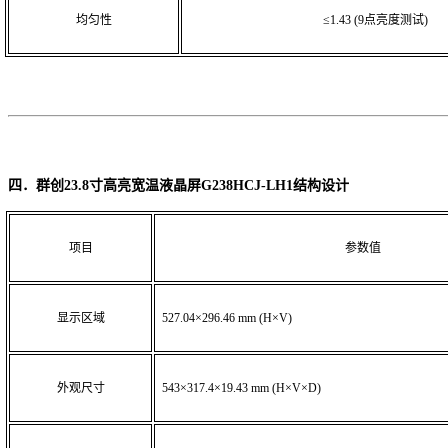
均匀性
≤1.43
(9点亮度测试)
四．群创
23.8寸高亮宽温液晶屏G238HCJ-LH1
结构设计
项目
参数值
显示区域
527.04×296.46 mm (H×V)
外观尺寸
543×317.4×19.43 mm
(H×V×D)