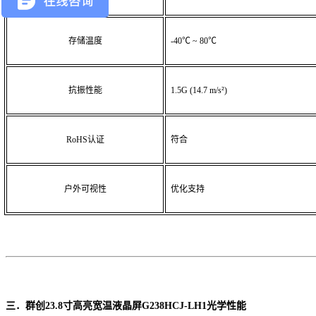
存储温度
-40℃ ~ 80℃
抗振性能
1.5G
(14.7 m/s²)
RoHS认证
符合
户外可视性
优化支持
三．群创
23.8寸高亮宽温液晶屏G238HCJ-LH1
光学性能