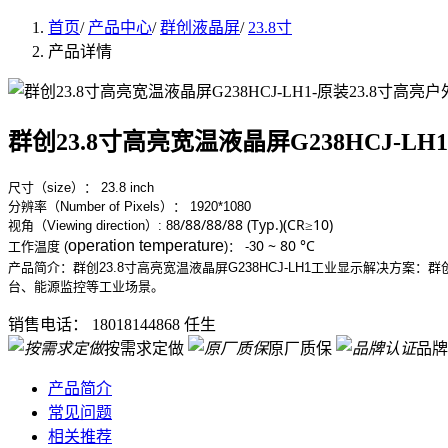
首页
/
产品中心
/
群创液晶屏
/
23.8寸
产品详情
群创23.8寸高亮宽温液晶屏G238HCJ-LH
尺寸（size）： 23.8 inch
分辨率（Number of Pixels）： 1920*1080
/88/88/88 (Typ.)(CR≥10)
视角（Viewing direction）:
88
0 ~ 80 °C
operation temperature
工作
温度 (
)
：
-3
产品简介：群创23.8寸高亮宽温液晶屏G238HCJ-LH1工业显示解决方案：群创
台、能源监控等工业场景。
销售电话：
18018144868 任生
按需求定做
原厂质保
品牌
产品简介
常见问题
相关推荐