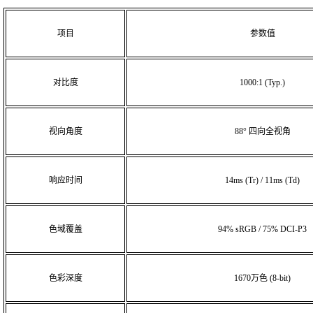
项目
参数值
对比度
1000:1
(Typ.)
视向角度
88° 四向全视角
响应时间
14ms (Tr) / 11ms (Td)
色域覆盖
94% sRGB
/
75% DCI-P3
色彩深度
1670万色
(8-bit)