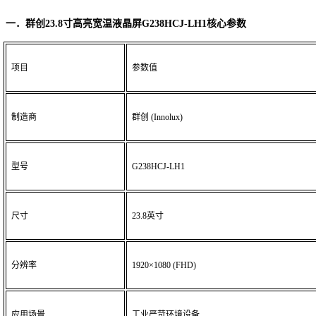
一．群创
23.8寸高亮宽温液晶屏G238HCJ-LH1
核心参数
项目
参数值
制造商
群创
(Innolux)
型号
G238HCJ-LH1
尺寸
23.8英寸
分辨率
1920×1080 (FHD)
应用场景
工业严苛环境设备