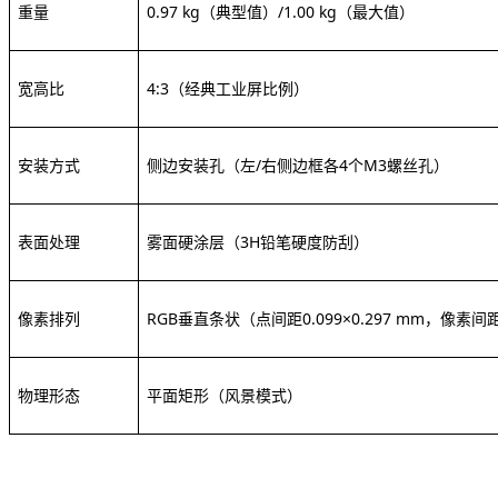
重量
0.97 kg（典型值）/1.00 kg（最大值）
宽高比
4:3
（经典工业屏比例）
安装方式
侧边安装孔（左
/右侧边框各4个M3螺丝孔）
表面处理
雾面硬涂层（
3H铅笔硬度防刮）
像素排列
RGB垂直条状
（点间距
0.099×0.297 mm
，像素间
物理形态
平面矩形（风景模式）