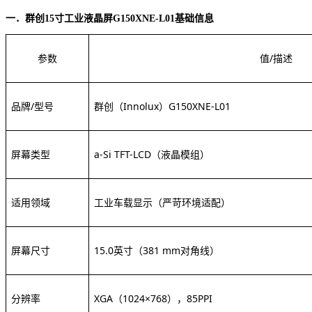
一．群创
15寸工业液晶屏G150XNE-L01
基础信息
参数
值
/描述
品牌
/型号
群创（
Innolux）
G150XNE-L01
屏幕类型
a-Si TFT-LCD（液晶模组）
适用领域
工业车载显示
（严苛环境适配）
屏幕尺寸
15.0英寸
（
381 mm对角线）
分辨率
XGA（1024×768）
，
85PPI