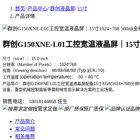
首页
/
产品中心
/
群创液晶屏
/
15寸
产品详情
群创G150XNE-L01工控宽温液晶屏｜15寸102
尺寸（size）： 15.0 inch
分辨率（Number of Pixels）： 1024*768
/88/88/88 (Typ.)(CR≥10)
视角（Viewing direction）:
88
-30 ~ 80 °C
operation temperature
工作
温度 (
)
：
产品简介：群创G150XNE-L01工控宽温液晶屏配备15寸XGA(1024×7
设备、重型机械控制面板等需耐候性显示解决方案的工业场景。
销售电话：
18018144868 任生
按需求定做
原厂质保
品牌
产品简介
常见问题
相关推荐