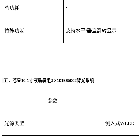
-
总功耗
特殊功能
支持水平
/垂直翻转显示
五．
芯显
寸液晶模组
XX
背光系统
10.1
101BS5002
参数
光源类型
侧入式
WLED