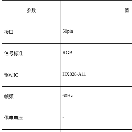
参数
值
50
pin
接口
RGB
信号标准
HX828-A11
驱动
IC
60Hz
帧频
-
供电电压