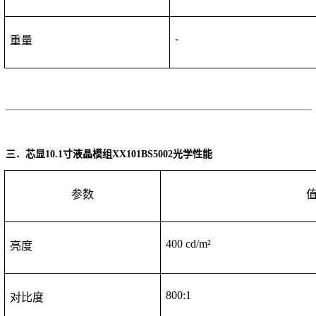
-
重量
三．芯显
10.1寸液晶模组
XX
101BS5002
光学性能
参数
40
0 cd/m²
亮度
8
00:1
对比度