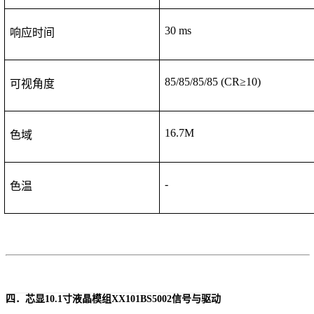
30 ms
响应时间
8
5
/8
5
/8
5
/8
5
(CR≥10)
可视角度
16.7M
色域
-
色温
四．芯显
10.1寸液晶模组
XX
101BS5002
信号与驱动