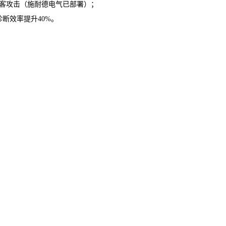
客攻击（施耐德电气已部署）；
诊断效率提升
40%。