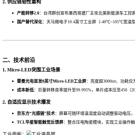
2. 供应链韧性重构
产能转移
2.0
：台湾群创宣布墨西哥建厂主攻北美新能源车工控
国产替代深化
：天马微电子
10.4英寸工业屏（-40℃~105℃
二、技术前沿
1. Micro-LED突围工业场景
雷曼光电首发
8英寸Micro-LED工业屏
：亮度超
3000nit、功
成本新低
：巨量转移良率提升至
99.995%，单片成本压至450（2
2. 自适应显示技术爆发
京东方
“光感链”技术
：屏幕可随环境温湿度自动调整驱动电压，
TCL华星智能触觉反馈屏
：整合压电陶瓷模块，实现工业操作触
工业面板：