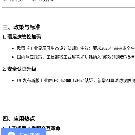
三、政策与标准
1. 碳足迹管控加码
欧盟《工业显示屏生态设计法规》生效：要求
2025年前披露全
国内响应政策：工信部将工业屏背光功耗纳入
“能效领跑者”指标，
2. 安全认证升级
UL发布新版工业屏
IEC 62368-1:2024认证
，新增
AI算法防误触
四、应用热点
1. 人形机器人掀起交互革命