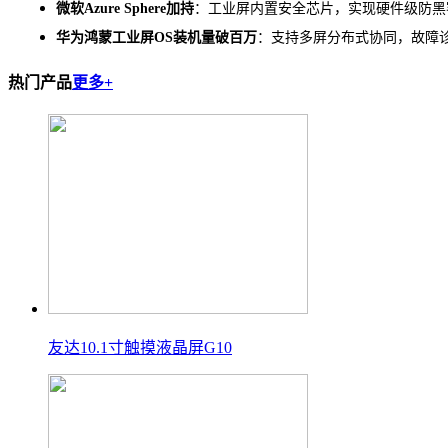
微软
Azure Sphere加持
：工业屏内置安全芯片，实现硬件级防黑
华为鸿蒙工业屏
OS装机量破百万
：支持多屏分布式协同，故障
热门产品
更多+
友达10.1寸触摸液晶屏G10