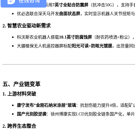
特斯拉
Optimus采用
7英寸全贴合防震屏
（抗冲击
50G），支持手
优必选联合深天马开发
曲面状态屏
，实时显示机器人关节扭矩与
2. 智慧农业驱动新需求
科沃斯农业机器人搭载
10.1英寸防腐蚀屏
（耐农药喷洒
+粉尘）
大疆植保无人机遥控器屏标配
阳光可读
+防眩光镀膜
，出货量同
五、产业链变革
1. 上游材料突破
康宁发布
“金刚石纳米涂层”玻璃
：抗划伤能力提升
4倍，适配矿
国产光刻胶逆袭
：徐州博康实现
LCD光刻胶全链条国产化，单片
2. 跨界生态整合