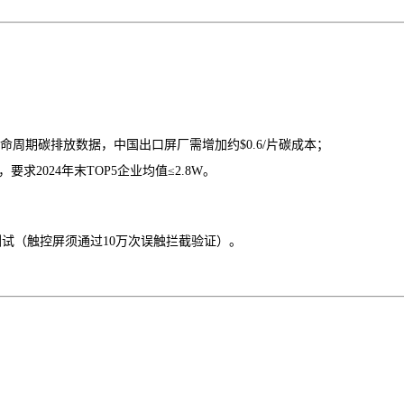
生命周期碳排放数据，中国出口屏厂需增加约$0.6/片碳成本；
要求2024年末TOP5企业均值≤2.8W。
测试（触控屏须通过10万次误触拦截验证）。