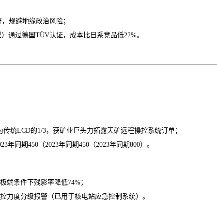
屏，规避地缘政治风险；
宽温型）通过德国TÜV认证，成本比日系竞品低22%。
耗仅为传统LCD的1/3，获矿业巨头力拓露天矿远程操控系统订单；
023年同期450（2023年同期450（2023年同期800）。
极端条件下残影率降低
74%；
控力度分级报警（已用于核电站应急控制系统）。