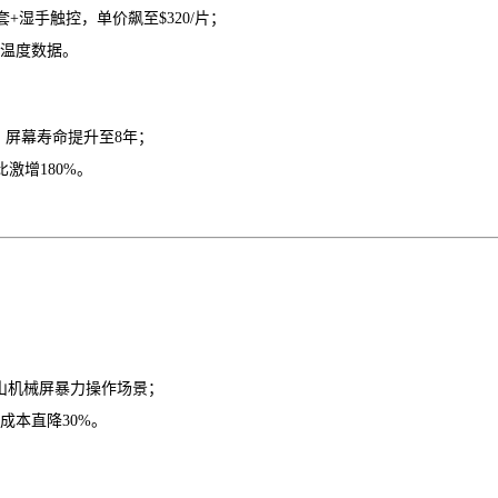
套+湿手触控，单价飙至$320/片；
温度数据。
，屏幕寿命提升至8年；
比激增
180%。
山机械屏暴力操作场景；
成本直降30%。