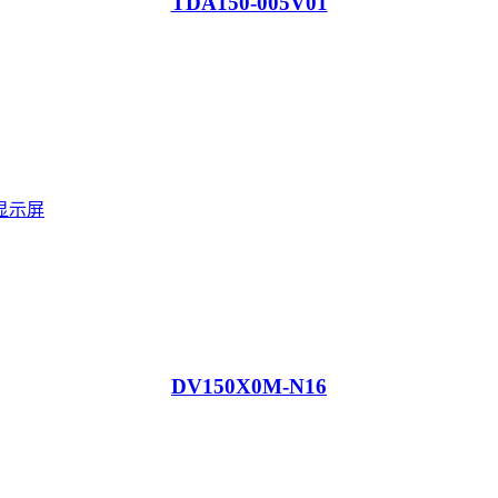
TDA150-005V01
DV150X0M-N16