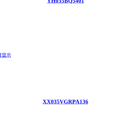
YH035BQ5401
XX035VGRPA136