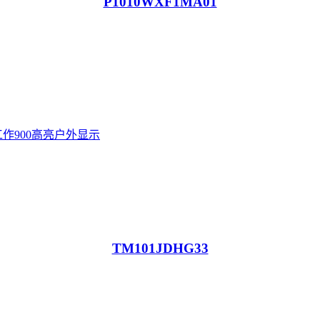
P1010WXF1MA01
TM101JDHG33